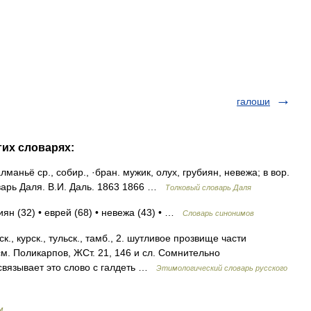
галоши
гих словарях:
галманьё ср., собир., ·бран. мужик, олух, грубиян, невежа; в вор.
варь Даля. В.И. Даль. 1863 1866 …
Толковый словарь Даля
иян (32) • еврей (68) • невежа (43) • …
Словарь синонимов
., курск., тульск., тамб., 2. шутливое прозвище части
 см. Поликарпов, ЖСт. 21, 146 и сл. Сомнительно
 связывает это слово с галдеть …
Этимологический словарь русского
м