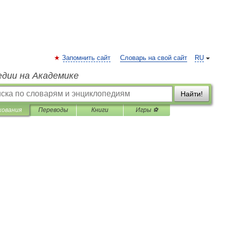
Запомнить сайт
Словарь на свой сайт
RU
едии на Академике
Найти!
кования
Переводы
Книги
Игры ⚽