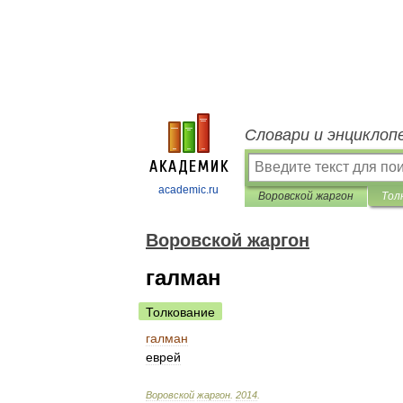
Словари и энциклоп
academic.ru
Воровской жаргон
Тол
Воровской жаргон
галман
Толкование
галман
еврей
Воровской
жаргон
.
2014
.