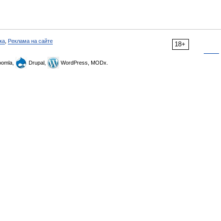
ка
,
Реклама на сайте
18+
omla,
Drupal,
WordPress, MODx.