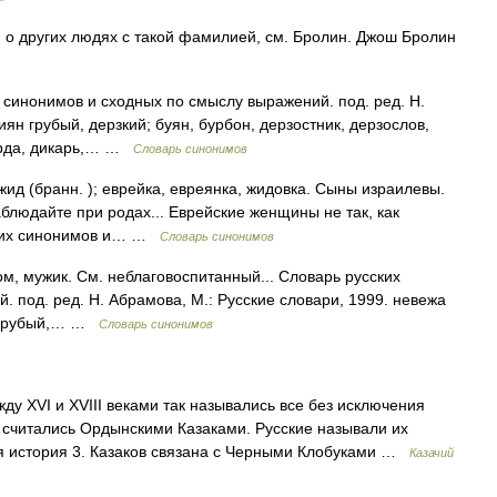
 о других людях с такой фамилией, см. Бролин. Джош Бролин
 синонимов и сходных по смыслу выражений. под. ред. Н.
иян грубый, дерзкий; буян, бурбон, дерзостник, дерзослов,
морда, дикарь,… …
Словарь синонимов
ид (бранн. ); еврейка, евреянка, жидовка. Сыны израилевы.
аблюдайте при родах... Еврейские женщины не так, как
усских синонимов и… …
Словарь синонимов
м, мужик. См. неблаговоспитанный... Словарь русских
 под. ред. Н. Абрамова, М.: Русские словари, 1999. невежа
к; грубый,… …
Словарь синонимов
у XVI и XVIII веками так назывались все без исключения
и считались Ордынскими Казаками. Русские называли их
я история 3. Казаков связана с Черными Клобуками …
Казачий