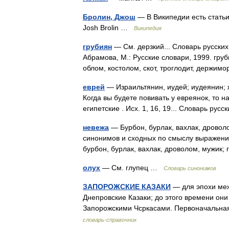
Бролин, Джош
— В Википедии есть статьи
Josh Brolin …
Википедия
грубиян
— См. дерзкий... Словарь русских
Абрамова, М.: Русские словари, 1999. груб
облом, костолом, скот, троглодит, держи
еврей
— Израильтянин, иудей; иудеянин; ж
Когда вы будете повивать у евреянок, то н
египетские . Исх. 1, 16, 19... Словарь р
невежа
— Бурбон, бурлак, вахлак, дроволо
синонимов и сходных по смыслу выражений.
бурбон, бурлак, вахлак, дроволом, мужи
олух
— См. глупец …
Словарь синонимов
ЗАПОРОЖСКИЕ КАЗАКИ
— для эпохи межд
Днепровские Казаки; до этого времени он
Запорожскими Чсркасами. Первоначальна
словарь-справочник