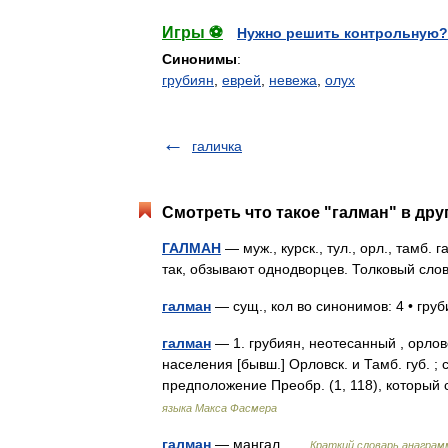
Игры ⚽
Нужно решить контрольную?
Синонимы
:
грубиян
,
еврей
,
невежа
,
олух
галичка
Смотреть что такое "галман" в дру
ГАЛМАН
— муж., курск., тул., орл., тамб. 
так, обзывают однодворцев. Толковый сло
галман
— сущ., кол во синонимов: 4 • груб
галман
— 1. грубиян, неотесанный , орловск
населения [бывш.] Орловск. и Тамб. губ. ;
предположение Преобр. (1, 118), который
языка Макса Фасмера
галман
— мангал …
Краткий словарь анаграм